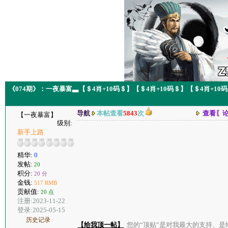
《074期》：一夜暴富▃【＄4肖+10码＄】【＄4肖+10码＄】【＄4肖+10
导航
本帖查看
5843
次
查看〖
【一夜暴富】
级别:
新手上路
精华:
0
发帖:
20
积分:
20 分
金钱:
517 RMB
贡献值:
20 点
注册:2023-11-22
登录:2025-05-15
历史记录
【给我顶一帖】
您的“顶贴”是对我最大的支持、是给了我