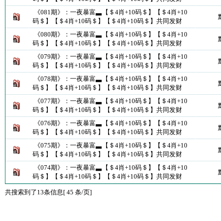
《081期》：一夜暴富▃【＄4肖+10码＄】【＄4肖+10
码＄】【＄4肖+10码＄】【＄4肖+10码＄】共同发财
《080期》：一夜暴富▃【＄4肖+10码＄】【＄4肖+10
码＄】【＄4肖+10码＄】【＄4肖+10码＄】共同发财
《079期》：一夜暴富▃【＄4肖+10码＄】【＄4肖+10
码＄】【＄4肖+10码＄】【＄4肖+10码＄】共同发财
《078期》：一夜暴富▃【＄4肖+10码＄】【＄4肖+10
码＄】【＄4肖+10码＄】【＄4肖+10码＄】共同发财
《077期》：一夜暴富▃【＄4肖+10码＄】【＄4肖+10
码＄】【＄4肖+10码＄】【＄4肖+10码＄】共同发财
《076期》：一夜暴富▃【＄4肖+10码＄】【＄4肖+10
码＄】【＄4肖+10码＄】【＄4肖+10码＄】共同发财
《075期》：一夜暴富▃【＄4肖+10码＄】【＄4肖+10
码＄】【＄4肖+10码＄】【＄4肖+10码＄】共同发财
《074期》：一夜暴富▃【＄4肖+10码＄】【＄4肖+10
码＄】【＄4肖+10码＄】【＄4肖+10码＄】共同发财
共搜索到了13条信息[ 45 条/页]