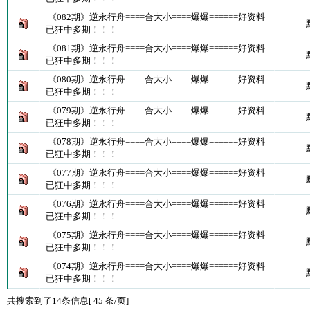
《082期》逆永行舟====合大小====爆爆======好资料
已狂中多期！！！
《081期》逆永行舟====合大小====爆爆======好资料
已狂中多期！！！
《080期》逆永行舟====合大小====爆爆======好资料
已狂中多期！！！
《079期》逆永行舟====合大小====爆爆======好资料
已狂中多期！！！
《078期》逆永行舟====合大小====爆爆======好资料
已狂中多期！！！
《077期》逆永行舟====合大小====爆爆======好资料
已狂中多期！！！
《076期》逆永行舟====合大小====爆爆======好资料
已狂中多期！！！
《075期》逆永行舟====合大小====爆爆======好资料
已狂中多期！！！
《074期》逆永行舟====合大小====爆爆======好资料
已狂中多期！！！
共搜索到了14条信息[ 45 条/页]