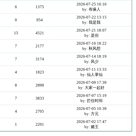
2026-07-25 16:16
6
1375
by: 有缘人
2026-07-22 13:15
0
954
by: 我是我
2026-07-21 18:07
15
4521
by: 是但
2026-07-16 18:22
7
2177
by: 秋风想
2026-07-14 18:19
7
3174
by: 风少
2026-07-11 13:33
4
1823
by: 仙人掌仙
2026-07-09 17:39
8
2898
by: 大家一起好
2026-07-07 15:19
7
3833
by: 拦住时间
2026-07-05 10:39
4
2705
by: 方元
2026-07-02 17:47
1
2201
by: 赌王