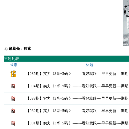
诸葛亮
» 搜索
主题列表
状态
标题
【085期】实力《3肖+5码 》--------看好就跟----早早更新----期期见
【084期】实力《3肖+5码 》--------看好就跟----早早更新----期期见
【083期】实力《3肖+5码 》--------看好就跟----早早更新----期期见
【082期】实力《3肖+5码 》--------看好就跟----早早更新----期期见
【081期】实力《3肖+5码 》--------看好就跟----早早更新----期期见