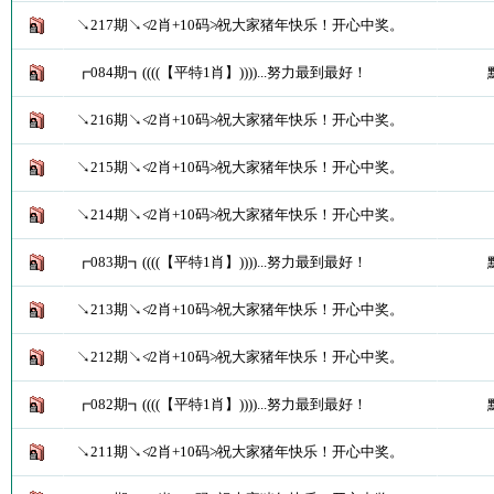
↘217期↘≮2肖+10码≯祝大家猪年快乐！开心中奖。
┏084期┓((((【平特1肖】))))...努力最到最好！
↘216期↘≮2肖+10码≯祝大家猪年快乐！开心中奖。
↘215期↘≮2肖+10码≯祝大家猪年快乐！开心中奖。
↘214期↘≮2肖+10码≯祝大家猪年快乐！开心中奖。
┏083期┓((((【平特1肖】))))...努力最到最好！
↘213期↘≮2肖+10码≯祝大家猪年快乐！开心中奖。
↘212期↘≮2肖+10码≯祝大家猪年快乐！开心中奖。
┏082期┓((((【平特1肖】))))...努力最到最好！
↘211期↘≮2肖+10码≯祝大家猪年快乐！开心中奖。