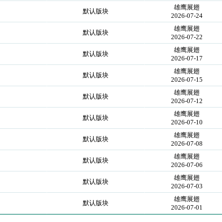
雄鹰展翅
默认版块
2026-07-24
雄鹰展翅
默认版块
2026-07-22
雄鹰展翅
默认版块
2026-07-17
雄鹰展翅
默认版块
2026-07-15
雄鹰展翅
默认版块
2026-07-12
雄鹰展翅
默认版块
2026-07-10
雄鹰展翅
默认版块
2026-07-08
雄鹰展翅
默认版块
2026-07-06
雄鹰展翅
默认版块
2026-07-03
雄鹰展翅
默认版块
2026-07-01