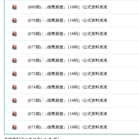
(080期)：↓雄鹰展翅↓［18码］/公式资料准准
(079期)：↓雄鹰展翅↓［18码］/公式资料准准
(078期)：↓雄鹰展翅↓［18码］/公式资料准准
(077期)：↓雄鹰展翅↓［18码］/公式资料准准
(076期)：↓雄鹰展翅↓［18码］/公式资料准准
(075期)：↓雄鹰展翅↓［18码］/公式资料准准
(074期)：↓雄鹰展翅↓［18码］/公式资料准准
(073期)：↓雄鹰展翅↓［18码］/公式资料准准
(072期)：↓雄鹰展翅↓［18码］/公式资料准准
(071期)：↓雄鹰展翅↓［18码］/公式资料准准