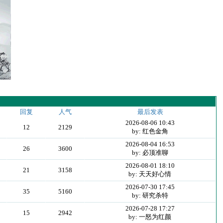
回复
人气
最后发表
2026-08-06 10:43
12
2129
by: 红色金角
2026-08-04 16:53
26
3600
by: 必顶准聊
2026-08-01 18:10
21
3158
by: 天天好心情
2026-07-30 17:45
35
5160
by: 研究杀特
2026-07-28 17:27
15
2942
by: 一怒为红颜