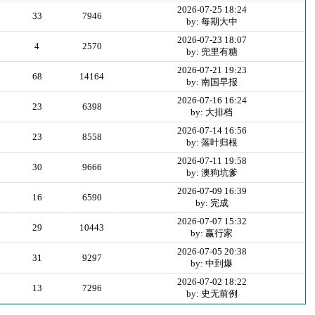
2026-07-25 18:24
33
7946
by: 每期大中
2026-07-23 18:07
4
2570
by: 兜里有糖
2026-07-21 19:23
68
14164
by: 南国早报
2026-07-16 16:24
23
6398
by: 大排档
2026-07-14 16:56
23
8558
by: 落叶归根
2026-07-11 19:58
30
9666
by: 澳狗坑爹
2026-07-09 16:39
16
6590
by: 完成
2026-07-07 15:32
29
10443
by: 赢行家
2026-07-05 20:38
31
9297
by: 中到爆
2026-07-02 18:22
13
7296
by: 史无前例