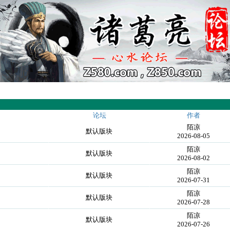
论坛
作者
陌凉
默认版块
2026-08-05
陌凉
默认版块
2026-08-02
陌凉
默认版块
2026-07-31
陌凉
默认版块
2026-07-28
陌凉
默认版块
2026-07-26