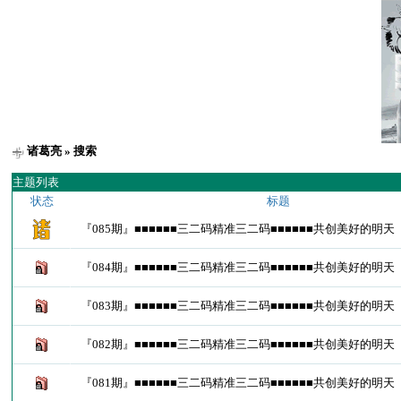
诸葛亮
» 搜索
主题列表
状态
标题
『085期』■■■■■■三二码精准三二码■■■■■■共创美好的明天
『084期』■■■■■■三二码精准三二码■■■■■■共创美好的明天
『083期』■■■■■■三二码精准三二码■■■■■■共创美好的明天
『082期』■■■■■■三二码精准三二码■■■■■■共创美好的明天
『081期』■■■■■■三二码精准三二码■■■■■■共创美好的明天