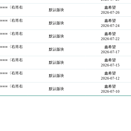
∞∞∞〈右肖右
鑫希望
默认版块
2026-07-26
∞∞∞〈右肖右
鑫希望
默认版块
2026-07-24
∞∞∞〈右肖右
鑫希望
默认版块
2026-07-22
∞∞∞〈右肖右
鑫希望
默认版块
2026-07-17
∞∞∞〈右肖右
鑫希望
默认版块
2026-07-15
∞∞∞〈右肖右
鑫希望
默认版块
2026-07-12
∞∞∞〈右肖右
鑫希望
默认版块
2026-07-10