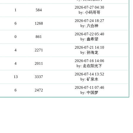
2026-07-27 04:30
1
584
by: 小码哥哥
2026-07-24 18:27
6
1268
by: 六合神
2026-07-22 05:40
0
861
by: 鑫希望
2026-07-21 14:10
4
2271
by: 孙海龙
2026-07-16 14:06
4
2011
by: 走在阳光下
2026-07-14 13:52
13
3337
by: 矿泉水
2026-07-11 07:46
6
2472
by: 中国梦