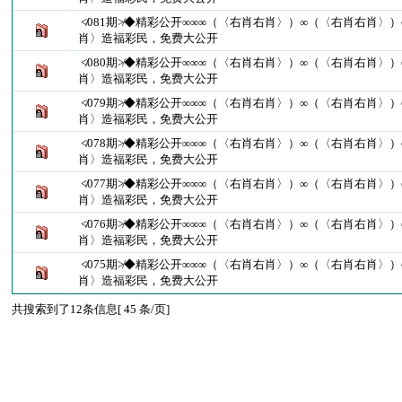
≮081期≯◆精彩公开∞∞∞（〈右肖右肖〉）∞（〈右肖右肖〉）
肖〉造福彩民，免费大公开
≮080期≯◆精彩公开∞∞∞（〈右肖右肖〉）∞（〈右肖右肖〉）
肖〉造福彩民，免费大公开
≮079期≯◆精彩公开∞∞∞（〈右肖右肖〉）∞（〈右肖右肖〉）
肖〉造福彩民，免费大公开
≮078期≯◆精彩公开∞∞∞（〈右肖右肖〉）∞（〈右肖右肖〉）
肖〉造福彩民，免费大公开
≮077期≯◆精彩公开∞∞∞（〈右肖右肖〉）∞（〈右肖右肖〉）
肖〉造福彩民，免费大公开
≮076期≯◆精彩公开∞∞∞（〈右肖右肖〉）∞（〈右肖右肖〉）
肖〉造福彩民，免费大公开
≮075期≯◆精彩公开∞∞∞（〈右肖右肖〉）∞（〈右肖右肖〉）
肖〉造福彩民，免费大公开
共搜索到了12条信息[ 45 条/页]