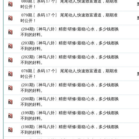
080期.〖杀码 17 个〗 尾尾动人,快速致富通道，期期准
时公开！
079期.〖杀码 17 个〗 尾尾动人,快速致富通道，期期准
时公开！
(204期)〔神马八卦〕精密/研修/最稳/心水，多少钱都换
不到的好料。
(203期)〔神马八卦〕精密/研修/最稳/心水，多少钱都换
不到的好料。
(202期)〔神马八卦〕精密/研修/最稳/心水，多少钱都换
不到的好料。
078期.〖杀码 17 个〗 尾尾动人,快速致富通道，期期准
时公开！
(201期)〔神马八卦〕精密/研修/最稳/心水，多少钱都换
不到的好料。
(200期)〔神马八卦〕精密/研修/最稳/心水，多少钱都换
不到的好料。
(199期)〔神马八卦〕精密/研修/最稳/心水，多少钱都换
不到的好料。
(198期)〔神马八卦〕精密/研修/最稳/心水，多少钱都换
不到的好料。