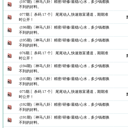
(197期)〔神马八卦〕精密/研修/最稳/心水，多少钱都换
不到的好料。
077期.〖杀码 17 个〗 尾尾动人,快速致富通道，期期准
时公开！
(196期)〔神马八卦〕精密/研修/最稳/心水，多少钱都换
不到的好料。
(195期)〔神马八卦〕精密/研修/最稳/心水，多少钱都换
不到的好料。
076期.〖杀码 17 个〗 尾尾动人,快速致富通道，期期准
时公开！
(194期)〔神马八卦〕精密/研修/最稳/心水，多少钱都换
不到的好料。
(193期)〔神马八卦〕精密/研修/最稳/心水，多少钱都换
不到的好料。
075期.〖杀码 17 个〗 尾尾动人,快速致富通道，期期准
时公开！
(192期)〔神马八卦〕精密/研修/最稳/心水，多少钱都换
不到的好料。
(191期)〔神马八卦〕精密/研修/最稳/心水，多少钱都换
不到的好料。