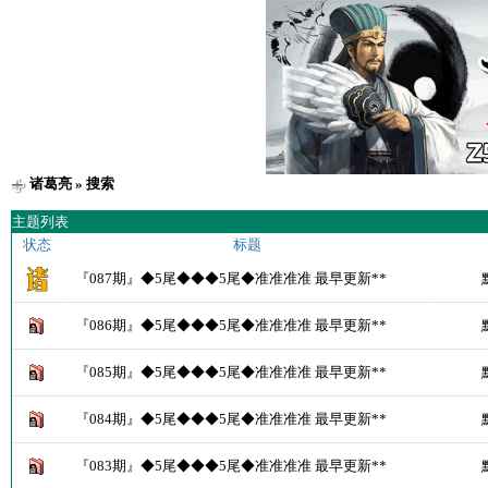
诸葛亮
» 搜索
主题列表
状态
标题
『087期』◆5尾◆◆◆5尾◆准准准准 最早更新**
『086期』◆5尾◆◆◆5尾◆准准准准 最早更新**
『085期』◆5尾◆◆◆5尾◆准准准准 最早更新**
『084期』◆5尾◆◆◆5尾◆准准准准 最早更新**
『083期』◆5尾◆◆◆5尾◆准准准准 最早更新**