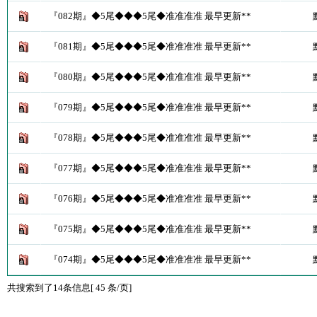
『082期』◆5尾◆◆◆5尾◆准准准准 最早更新**
『081期』◆5尾◆◆◆5尾◆准准准准 最早更新**
『080期』◆5尾◆◆◆5尾◆准准准准 最早更新**
『079期』◆5尾◆◆◆5尾◆准准准准 最早更新**
『078期』◆5尾◆◆◆5尾◆准准准准 最早更新**
『077期』◆5尾◆◆◆5尾◆准准准准 最早更新**
『076期』◆5尾◆◆◆5尾◆准准准准 最早更新**
『075期』◆5尾◆◆◆5尾◆准准准准 最早更新**
『074期』◆5尾◆◆◆5尾◆准准准准 最早更新**
共搜索到了14条信息[ 45 条/页]