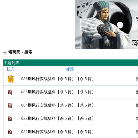
诸葛亮
» 搜索
主题列表
状态
标题
086期风行实战猛料【杀 5 肖】【杀 5 肖】
085期风行实战猛料【杀 5 肖】【杀 5 肖】
084期风行实战猛料【杀 5 肖】【杀 5 肖】
083期风行实战猛料【杀 5 肖】【杀 5 肖】
082期风行实战猛料【杀 5 肖】【杀 5 肖】