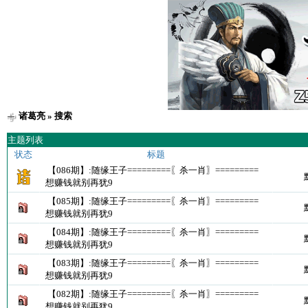
诸葛亮
» 搜索
主题列表
状态
标题
【086期】:随缘王子=========〖杀一肖〗=========
想赚钱就别再犹9
【085期】:随缘王子=========〖杀一肖〗=========
想赚钱就别再犹9
【084期】:随缘王子=========〖杀一肖〗=========
想赚钱就别再犹9
【083期】:随缘王子=========〖杀一肖〗=========
想赚钱就别再犹9
【082期】:随缘王子=========〖杀一肖〗=========
想赚钱就别再犹9