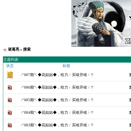
诸葛亮
» 搜索
主题列表
状态
标题
↗087期↖◆花姑姑◆，给力﹛买啥开啥﹜!!
↗086期↖◆花姑姑◆，给力﹛买啥开啥﹜!!
↗085期↖◆花姑姑◆，给力﹛买啥开啥﹜!!
↗084期↖◆花姑姑◆，给力﹛买啥开啥﹜!!
↗083期↖◆花姑姑◆，给力﹛买啥开啥﹜!!