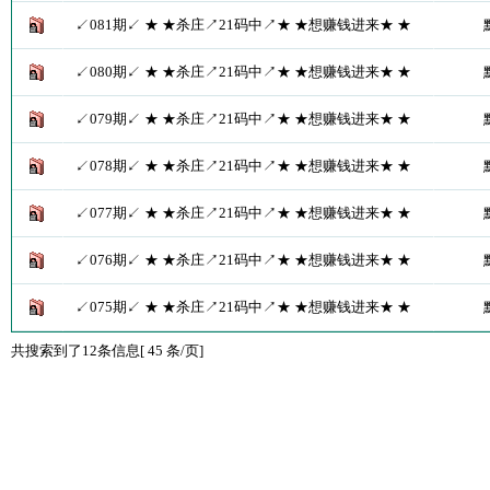
↙081期↙ ★ ★杀庄↗21码中↗★ ★想赚钱进来★ ★
↙080期↙ ★ ★杀庄↗21码中↗★ ★想赚钱进来★ ★
↙079期↙ ★ ★杀庄↗21码中↗★ ★想赚钱进来★ ★
↙078期↙ ★ ★杀庄↗21码中↗★ ★想赚钱进来★ ★
↙077期↙ ★ ★杀庄↗21码中↗★ ★想赚钱进来★ ★
↙076期↙ ★ ★杀庄↗21码中↗★ ★想赚钱进来★ ★
↙075期↙ ★ ★杀庄↗21码中↗★ ★想赚钱进来★ ★
共搜索到了12条信息[ 45 条/页]