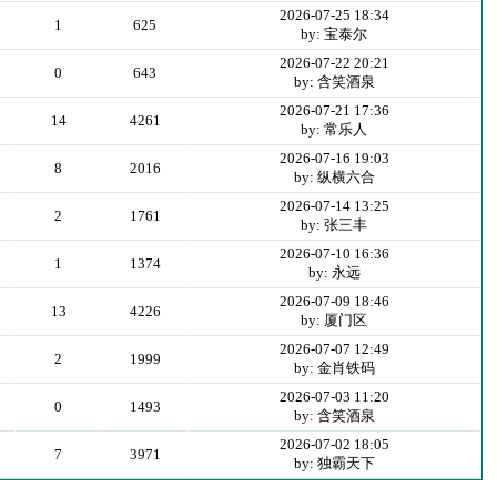
2026-07-25 18:34
1
625
by: 宝泰尔
2026-07-22 20:21
0
643
by: 含笑酒泉
2026-07-21 17:36
14
4261
by: 常乐人
2026-07-16 19:03
8
2016
by: 纵横六合
2026-07-14 13:25
2
1761
by: 张三丰
2026-07-10 16:36
1
1374
by: 永远
2026-07-09 18:46
13
4226
by: 厦门区
2026-07-07 12:49
2
1999
by: 金肖铁码
2026-07-03 11:20
0
1493
by: 含笑酒泉
2026-07-02 18:05
7
3971
by: 独霸天下