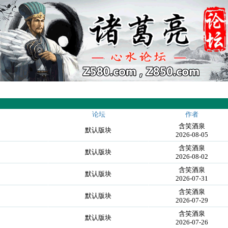
论坛
作者
含笑酒泉
默认版块
2026-08-05
含笑酒泉
默认版块
2026-08-02
含笑酒泉
默认版块
2026-07-31
含笑酒泉
默认版块
2026-07-29
含笑酒泉
默认版块
2026-07-26