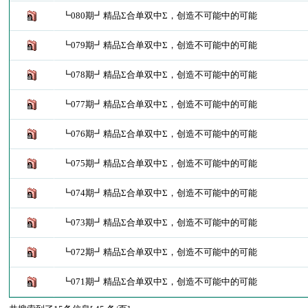
┗080期┛精品Σ合单双中Σ，创造不可能中的可能
┗079期┛精品Σ合单双中Σ，创造不可能中的可能
┗078期┛精品Σ合单双中Σ，创造不可能中的可能
┗077期┛精品Σ合单双中Σ，创造不可能中的可能
┗076期┛精品Σ合单双中Σ，创造不可能中的可能
┗075期┛精品Σ合单双中Σ，创造不可能中的可能
┗074期┛精品Σ合单双中Σ，创造不可能中的可能
┗073期┛精品Σ合单双中Σ，创造不可能中的可能
┗072期┛精品Σ合单双中Σ，创造不可能中的可能
┗071期┛精品Σ合单双中Σ，创造不可能中的可能