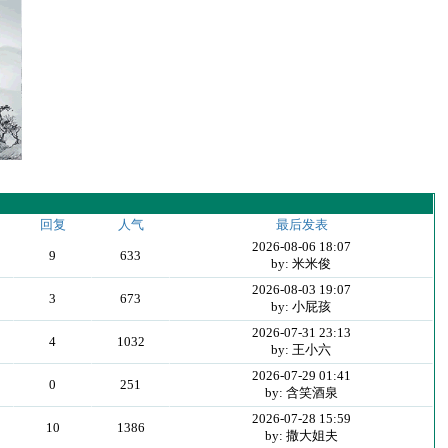
回复
人气
最后发表
2026-08-06 18:07
9
633
by: 米米俊
2026-08-03 19:07
3
673
by: 小屁孩
2026-07-31 23:13
4
1032
by: 王小六
2026-07-29 01:41
0
251
by: 含笑酒泉
2026-07-28 15:59
10
1386
by: 撒大姐夫