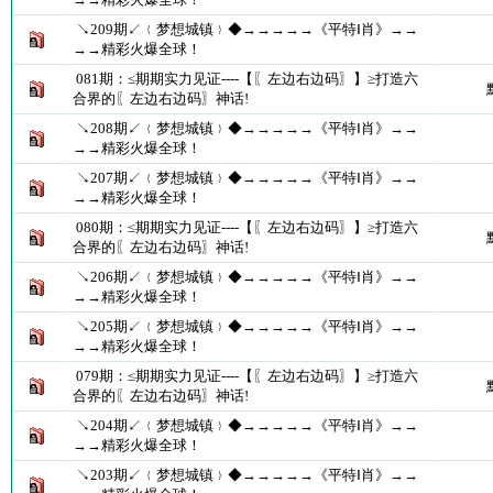
↘209期↙﹛梦想城镇﹜◆→→→→→《平特Ⅰ肖》→→
→→精彩火爆全球！
081期：≤期期实力见证----【〖左边右边码〗】≥打造六
合界的〖左边右边码〗神话!
↘208期↙﹛梦想城镇﹜◆→→→→→《平特Ⅰ肖》→→
→→精彩火爆全球！
↘207期↙﹛梦想城镇﹜◆→→→→→《平特Ⅰ肖》→→
→→精彩火爆全球！
080期：≤期期实力见证----【〖左边右边码〗】≥打造六
合界的〖左边右边码〗神话!
↘206期↙﹛梦想城镇﹜◆→→→→→《平特Ⅰ肖》→→
→→精彩火爆全球！
↘205期↙﹛梦想城镇﹜◆→→→→→《平特Ⅰ肖》→→
→→精彩火爆全球！
079期：≤期期实力见证----【〖左边右边码〗】≥打造六
合界的〖左边右边码〗神话!
↘204期↙﹛梦想城镇﹜◆→→→→→《平特Ⅰ肖》→→
→→精彩火爆全球！
↘203期↙﹛梦想城镇﹜◆→→→→→《平特Ⅰ肖》→→