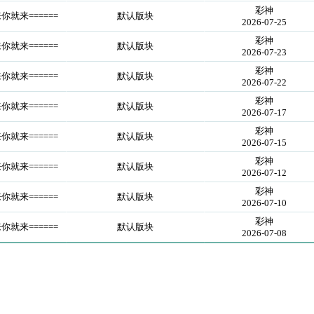
彩神
你就来======
默认版块
2026-07-25
彩神
你就来======
默认版块
2026-07-23
彩神
你就来======
默认版块
2026-07-22
彩神
你就来======
默认版块
2026-07-17
彩神
你就来======
默认版块
2026-07-15
彩神
你就来======
默认版块
2026-07-12
彩神
你就来======
默认版块
2026-07-10
彩神
你就来======
默认版块
2026-07-08