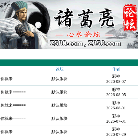
论坛
作者
彩神
你就来======
默认版块
2026-08-07
彩神
你就来======
默认版块
2026-08-05
彩神
你就来======
默认版块
2026-08-01
彩神
你就来======
默认版块
2026-07-31
彩神
你就来======
默认版块
2026-07-29