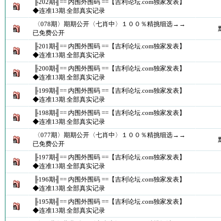
╟202期╢== 内围外围码 ==【吉利论坛.com独家发表】
◆连准13期.全部真实记录
〈078期〉期期公开〈七肖中〉１００％精挑细选→→
已免费公开
╟201期╢== 内围外围码 ==【吉利论坛.com独家发表】
◆连准13期.全部真实记录
╟200期╢== 内围外围码 ==【吉利论坛.com独家发表】
◆连准13期.全部真实记录
╟199期╢== 内围外围码 ==【吉利论坛.com独家发表】
◆连准13期.全部真实记录
╟198期╢== 内围外围码 ==【吉利论坛.com独家发表】
◆连准13期.全部真实记录
〈077期〉期期公开〈七肖中〉１００％精挑细选→→
已免费公开
╟197期╢== 内围外围码 ==【吉利论坛.com独家发表】
◆连准13期.全部真实记录
╟196期╢== 内围外围码 ==【吉利论坛.com独家发表】
◆连准13期.全部真实记录
╟195期╢== 内围外围码 ==【吉利论坛.com独家发表】
◆连准13期.全部真实记录