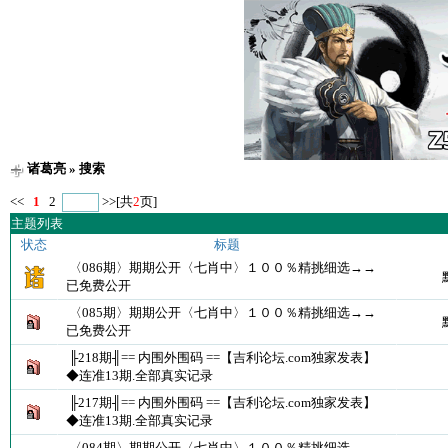
诸葛亮
» 搜索
<<
1
2
>>
[共
2
页]
主题列表
状态
标题
〈086期〉期期公开〈七肖中〉１００％精挑细选→→
已免费公开
〈085期〉期期公开〈七肖中〉１００％精挑细选→→
已免费公开
╟218期╢== 内围外围码 ==【吉利论坛.com独家发表】
◆连准13期.全部真实记录
╟217期╢== 内围外围码 ==【吉利论坛.com独家发表】
◆连准13期.全部真实记录
〈084期〉期期公开〈七肖中〉１００％精挑细选→→