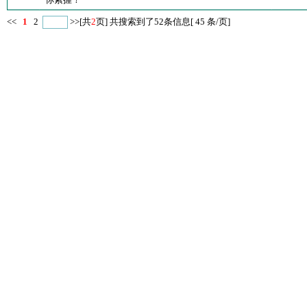
<<
1
2
>>
[共
2
页] 共搜索到了52条信息[ 45 条/页]