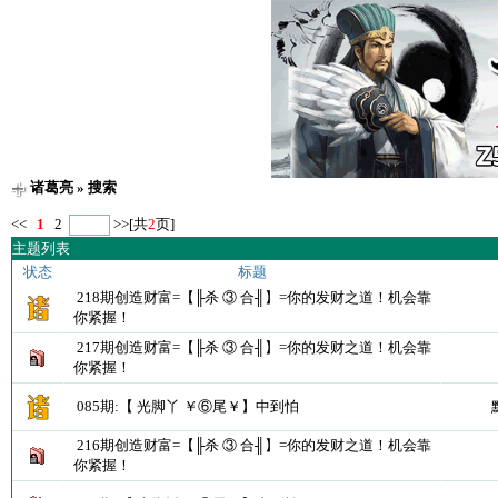
诸葛亮
» 搜索
<<
1
2
>>
[共
2
页]
主题列表
状态
标题
218期创造财富=【╟杀 ③ 合╢】=你的发财之道！机会靠
你紧握！
217期创造财富=【╟杀 ③ 合╢】=你的发财之道！机会靠
你紧握！
085期:【 光脚丫 ￥⑥尾￥】中到怕
216期创造财富=【╟杀 ③ 合╢】=你的发财之道！机会靠
你紧握！