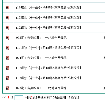
(194期):【╬一生╬♂杀18码♂期期免费,长期跟踪】
(193期):【╬一生╬♂杀18码♂期期免费,长期跟踪】
(192期):【╬一生╬♂杀18码♂期期免费,长期跟踪】
075期﹛吉美凶丑﹜---━绝对全网最稳---
(191期):【╬一生╬♂杀18码♂期期免费,长期跟踪】
074期﹛吉美凶丑﹜---━绝对全网最稳---
(190期):【╬一生╬♂杀18码♂期期免费,长期跟踪】
(189期):【╬一生╬♂杀18码♂期期免费,长期跟踪】
073期﹛吉美凶丑﹜---━绝对全网最稳---
<<
1
2
>>
[共
2
页] 共搜索到了54条信息[ 45 条/页]