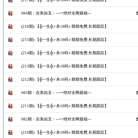
084期﹛吉美凶丑﹜---━绝对全网最稳---
(216期):【╬一生╬♂杀18码♂期期免费,长期跟踪】
(215期):【╬一生╬♂杀18码♂期期免费,长期跟踪】
(214期):【╬一生╬♂杀18码♂期期免费,长期跟踪】
(213期):【╬一生╬♂杀18码♂期期免费,长期跟踪】
(212期):【╬一生╬♂杀18码♂期期免费,长期跟踪】
083期﹛吉美凶丑﹜---━绝对全网最稳---
(211期):【╬一生╬♂杀18码♂期期免费,长期跟踪】
082期﹛吉美凶丑﹜---━绝对全网最稳---
(210期):【╬一生╬♂杀18码♂期期免费,长期跟踪】