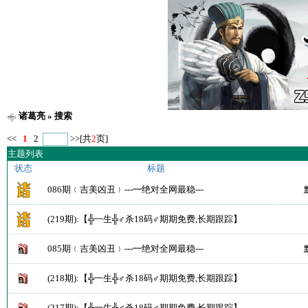
诸葛亮
» 搜索
<<
1
2
>>
[共
2
页]
主题列表
状态
标题
086期﹛吉美凶丑﹜---━绝对全网最稳---
(219期):【╬一生╬♂杀18码♂期期免费,长期跟踪】
085期﹛吉美凶丑﹜---━绝对全网最稳---
(218期):【╬一生╬♂杀18码♂期期免费,长期跟踪】
(217期):【╬一生╬♂杀18码♂期期免费,长期跟踪】