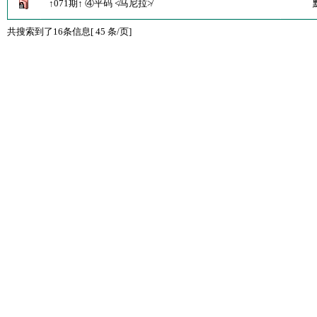
↑071期↑ ④平码 ≮马尼拉≯
共搜索到了16条信息[ 45 条/页]