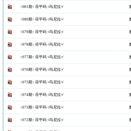
↑081期↑ ④平码 ≮马尼拉≯
↑080期↑ ④平码 ≮马尼拉≯
↑079期↑ ④平码 ≮马尼拉≯
↑078期↑ ④平码 ≮马尼拉≯
↑077期↑ ④平码 ≮马尼拉≯
↑076期↑ ④平码 ≮马尼拉≯
↑075期↑ ④平码 ≮马尼拉≯
↑074期↑ ④平码 ≮马尼拉≯
↑073期↑ ④平码 ≮马尼拉≯
↑072期↑ ④平码 ≮马尼拉≯