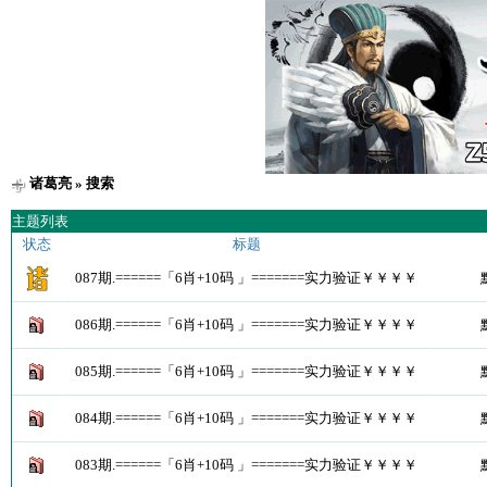
诸葛亮
» 搜索
主题列表
状态
标题
087期.======「6肖+10码 」=======实力验证￥￥￥￥
086期.======「6肖+10码 」=======实力验证￥￥￥￥
085期.======「6肖+10码 」=======实力验证￥￥￥￥
084期.======「6肖+10码 」=======实力验证￥￥￥￥
083期.======「6肖+10码 」=======实力验证￥￥￥￥