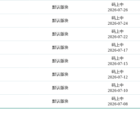
码上中
默认版块
2026-07-26
码上中
默认版块
2026-07-24
码上中
默认版块
2026-07-22
码上中
默认版块
2026-07-17
码上中
默认版块
2026-07-15
码上中
默认版块
2026-07-12
码上中
默认版块
2026-07-10
码上中
默认版块
2026-07-08