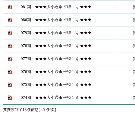
081期：★★★大小通杀 平特 1 肖 ★★★
080期：★★★大小通杀 平特 1 肖 ★★★
079期：★★★大小通杀 平特 1 肖 ★★★
078期：★★★大小通杀 平特 1 肖 ★★★
077期：★★★大小通杀 平特 1 肖 ★★★
076期：★★★大小通杀 平特 1 肖 ★★★
075期：★★★大小通杀 平特 1 肖 ★★★
074期：★★★大小通杀 平特 1 肖 ★★★
共搜索到了13条信息[ 45 条/页]