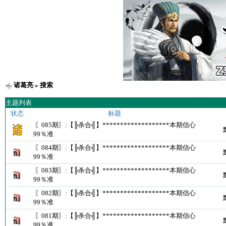
诸葛亮
» 搜索
主题列表
状态
标题
〖085期〗:【╠杀合╣】*******************本期信心
99％准
〖084期〗:【╠杀合╣】*******************本期信心
99％准
〖083期〗:【╠杀合╣】*******************本期信心
99％准
〖082期〗:【╠杀合╣】*******************本期信心
99％准
〖081期〗:【╠杀合╣】*******************本期信心
99％准