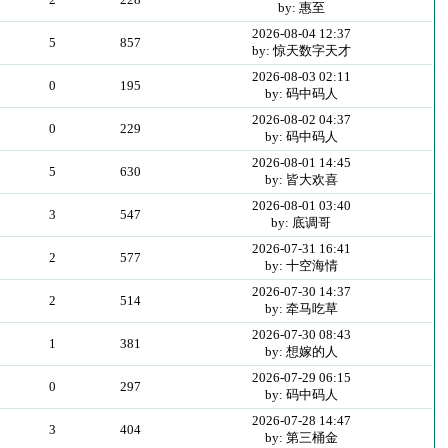
by: 惠至
2026-08-04 12:37
5
857
by: 惊天数字天才
2026-08-03 02:11
0
195
by: 码中码人
2026-08-02 04:37
0
229
by: 码中码人
2026-08-01 14:45
5
630
by: 皆大欢喜
2026-08-01 03:40
3
547
by: 底调哥
2026-07-31 16:41
2
577
by: 十空海情
2026-07-30 14:37
2
514
by: 牵马吃草
2026-07-30 08:43
1
381
by: 想嫁的人
2026-07-29 06:15
0
297
by: 码中码人
2026-07-28 14:47
3
404
by: 第三桶金