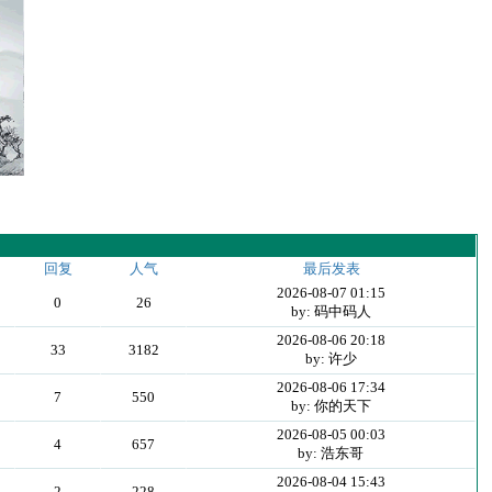
回复
人气
最后发表
2026-08-07 01:15
0
26
by: 码中码人
2026-08-06 20:18
33
3182
by: 许少
2026-08-06 17:34
7
550
by: 你的天下
2026-08-05 00:03
4
657
by: 浩东哥
2026-08-04 15:43
2
228