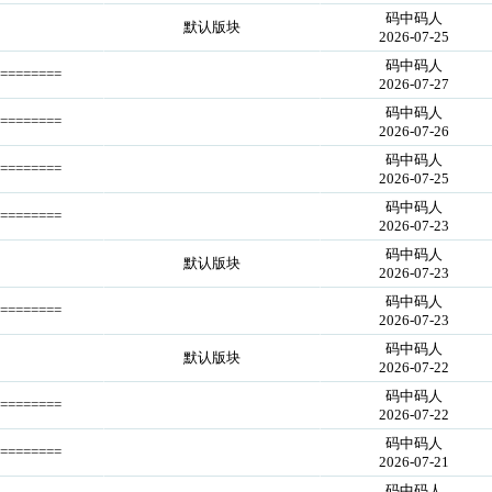
码中码人
默认版块
2026-07-25
码中码人
=======
2026-07-27
码中码人
=======
2026-07-26
码中码人
=======
2026-07-25
码中码人
=======
2026-07-23
码中码人
默认版块
2026-07-23
码中码人
=======
2026-07-23
码中码人
默认版块
2026-07-22
码中码人
=======
2026-07-22
码中码人
=======
2026-07-21
码中码人