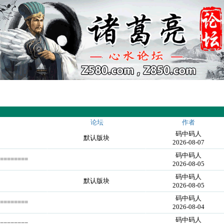
论坛
作者
码中码人
默认版块
2026-08-07
码中码人
=======
2026-08-05
码中码人
默认版块
2026-08-05
码中码人
=======
2026-08-04
码中码人
=======