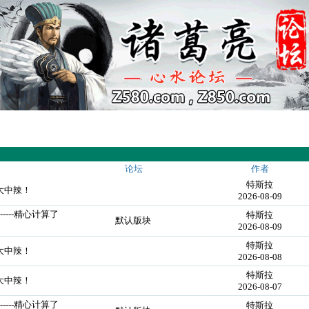
论坛
作者
特斯拉
又大中辣！
2026-08-09
-----精心计算了
特斯拉
默认版块
2026-08-09
特斯拉
又大中辣！
2026-08-08
特斯拉
又大中辣！
2026-08-07
-----精心计算了
特斯拉