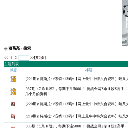
诸葛亮
» 搜索
<<
1
2
>>
[共
2
页]
主题列表
状态
标题
(221期)↑特斯拉↑√⑤肖+13码√【网上最牛中特六合资料】哇
087期：Σ杀 Ⅱ 段Σ，每期下注5000 ！ 挑战全网Σ杀 Ⅱ 段Σ高手！
几个月的资料！
(220期)↑特斯拉↑√⑤肖+13码√【网上最牛中特六合资料】哇
(219期)↑特斯拉↑√⑤肖+13码√【网上最牛中特六合资料】哇
086期：Σ杀 Ⅱ 段Σ，每期下注5000 ！ 挑战全网Σ杀 Ⅱ 段Σ高手！