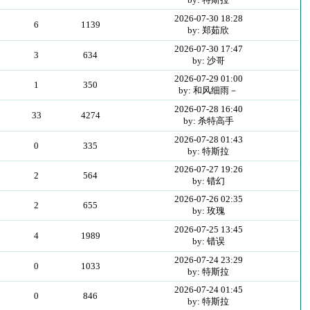
2026-07-30 18:28
6
1139
by: 郑茹欣
2026-07-30 17:47
3
634
by: 沙哥
2026-07-29 01:00
1
350
by: 和风细雨－
2026-07-28 16:40
33
4274
by: 杀特高手
2026-07-28 01:43
0
335
by: 特斯拉
2026-07-27 19:26
2
564
by: 错幻
2026-07-26 02:35
2
655
by: 玫瑰
2026-07-25 13:45
4
1989
by: 错误
2026-07-24 23:29
0
1033
by: 特斯拉
2026-07-24 01:45
0
846
by: 特斯拉