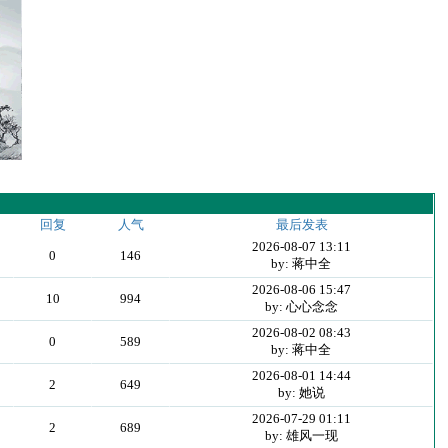
回复
人气
最后发表
2026-08-07 13:11
0
146
by: 蒋中全
2026-08-06 15:47
10
994
by: 心心念念
2026-08-02 08:43
0
589
by: 蒋中全
2026-08-01 14:44
2
649
by: 她说
2026-07-29 01:11
2
689
by: 雄风一现