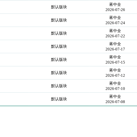
蒋中全
默认版块
2026-07-26
蒋中全
默认版块
2026-07-24
蒋中全
默认版块
2026-07-22
蒋中全
默认版块
2026-07-17
蒋中全
默认版块
2026-07-15
蒋中全
默认版块
2026-07-12
蒋中全
默认版块
2026-07-10
蒋中全
默认版块
2026-07-08