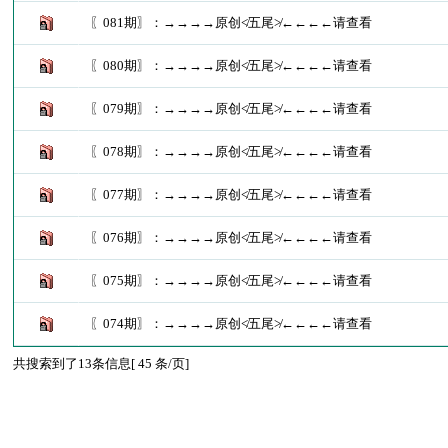
〖081期〗：→→→→原创≮五尾≯←←←←请查看
〖080期〗：→→→→原创≮五尾≯←←←←请查看
〖079期〗：→→→→原创≮五尾≯←←←←请查看
〖078期〗：→→→→原创≮五尾≯←←←←请查看
〖077期〗：→→→→原创≮五尾≯←←←←请查看
〖076期〗：→→→→原创≮五尾≯←←←←请查看
〖075期〗：→→→→原创≮五尾≯←←←←请查看
〖074期〗：→→→→原创≮五尾≯←←←←请查看
共搜索到了13条信息[ 45 条/页]