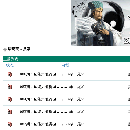
诸葛亮
» 搜索
主题列表
状态
标题
086期：◣能力值得◢→→→≮杀 1 尾≯
085期：◣能力值得◢→→→≮杀 1 尾≯
084期：◣能力值得◢→→→≮杀 1 尾≯
083期：◣能力值得◢→→→≮杀 1 尾≯
082期：◣能力值得◢→→→≮杀 1 尾≯