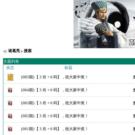
诸葛亮
» 搜索
主题列表
状态
标题
{085期}【 3 肖 + 6 码】，祝大家中奖！
{084期}【 3 肖 + 6 码】，祝大家中奖！
{083期}【 3 肖 + 6 码】，祝大家中奖！
{082期}【 3 肖 + 6 码】，祝大家中奖！
{081期}【 3 肖 + 6 码】，祝大家中奖！