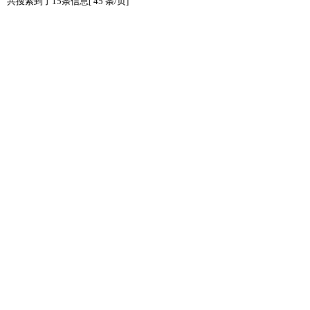
共搜索到了15条信息[ 45 条/页]