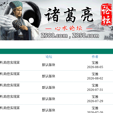
论坛
作者
猛料,助您实现富
宝雅
默认版块
2026-08-05
猛料,助您实现富
宝雅
默认版块
2026-08-02
猛料,助您实现富
宝雅
默认版块
2026-07-31
猛料,助您实现富
宝雅
默认版块
2026-07-29
猛料,助您实现富
宝雅
默认版块
2026-07-26