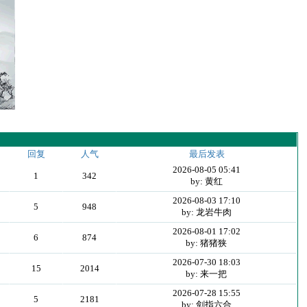
回复
人气
最后发表
2026-08-05 05:41
1
342
by: 黄红
2026-08-03 17:10
5
948
by: 龙岩牛肉
2026-08-01 17:02
6
874
by: 猪猪狭
2026-07-30 18:03
15
2014
by: 来一把
2026-07-28 15:55
5
2181
by: 剑指六合