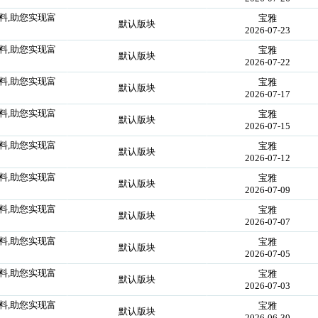
猛料,助您实现富
宝雅
默认版块
2026-07-23
猛料,助您实现富
宝雅
默认版块
2026-07-22
猛料,助您实现富
宝雅
默认版块
2026-07-17
猛料,助您实现富
宝雅
默认版块
2026-07-15
猛料,助您实现富
宝雅
默认版块
2026-07-12
猛料,助您实现富
宝雅
默认版块
2026-07-09
猛料,助您实现富
宝雅
默认版块
2026-07-07
猛料,助您实现富
宝雅
默认版块
2026-07-05
猛料,助您实现富
宝雅
默认版块
2026-07-03
猛料,助您实现富
宝雅
默认版块
2026-06-30