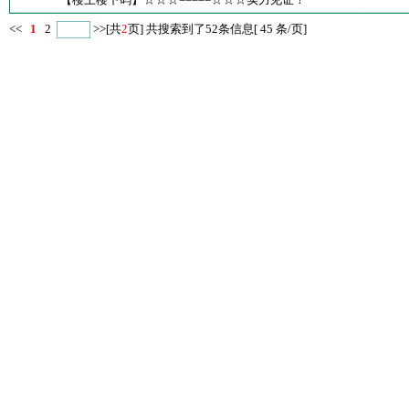
<<
1
2
>>
[共
2
页] 共搜索到了52条信息[ 45 条/页]