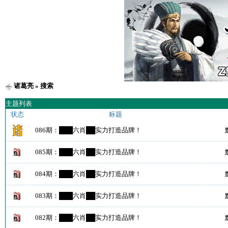
诸葛亮
» 搜索
主题列表
状态
标题
086期：███六肖██实力打造品牌！
085期：███六肖██实力打造品牌！
084期：███六肖██实力打造品牌！
083期：███六肖██实力打造品牌！
082期：███六肖██实力打造品牌！