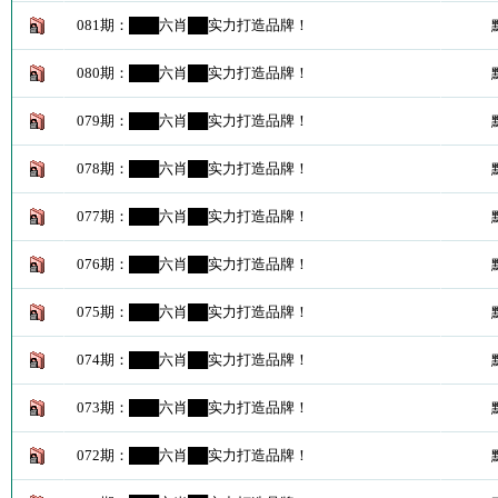
081期：███六肖██实力打造品牌！
080期：███六肖██实力打造品牌！
079期：███六肖██实力打造品牌！
078期：███六肖██实力打造品牌！
077期：███六肖██实力打造品牌！
076期：███六肖██实力打造品牌！
075期：███六肖██实力打造品牌！
074期：███六肖██实力打造品牌！
073期：███六肖██实力打造品牌！
072期：███六肖██实力打造品牌！