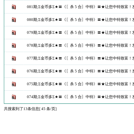
081期;Σ金币多Σ★〓《〖杀 5 合〗中特》〓★让您中特致富
080期;Σ金币多Σ★〓《〖杀 5 合〗中特》〓★让您中特致富
079期;Σ金币多Σ★〓《〖杀 5 合〗中特》〓★让您中特致富
078期;Σ金币多Σ★〓《〖杀 5 合〗中特》〓★让您中特致富
077期;Σ金币多Σ★〓《〖杀 5 合〗中特》〓★让您中特致富
076期;Σ金币多Σ★〓《〖杀 5 合〗中特》〓★让您中特致富
075期;Σ金币多Σ★〓《〖杀 5 合〗中特》〓★让您中特致富
074期;Σ金币多Σ★〓《〖杀 5 合〗中特》〓★让您中特致富
共搜索到了13条信息[ 45 条/页]