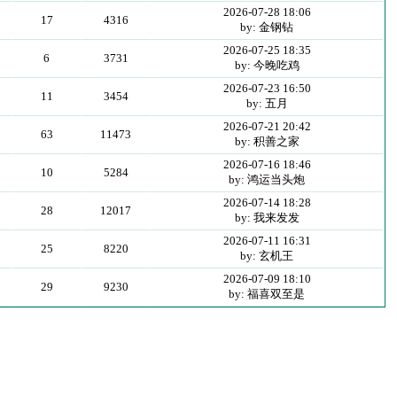
2026-07-28 18:06
17
4316
by: 金钢钻
2026-07-25 18:35
6
3731
by: 今晚吃鸡
2026-07-23 16:50
11
3454
by: 五月
2026-07-21 20:42
63
11473
by: 积善之家
2026-07-16 18:46
10
5284
by: 鸿运当头炮
2026-07-14 18:28
28
12017
by: 我来发发
2026-07-11 16:31
25
8220
by: 玄机王
2026-07-09 18:10
29
9230
by: 福喜双至是