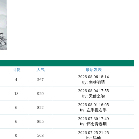
回复
人气
最后发表
2026-08-06 18:14
4
567
by: 南巷初晴
2026-08-04 17:55
18
929
by: 天使之吻
2026-08-01 16:05
6
822
by: 左手握右手
2026-07-30 17:49
6
895
by: 怀念青春期
2026-07-25 21:25
0
503
by: 码仙