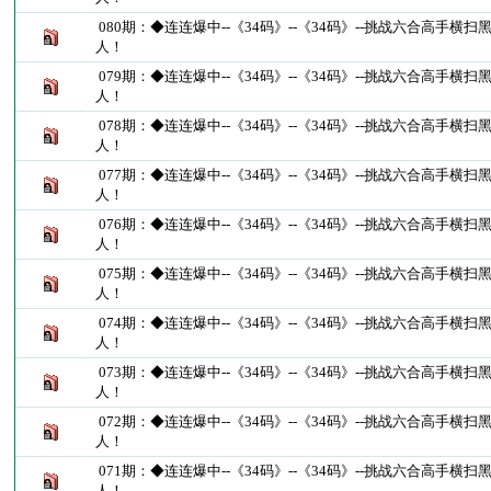
080期：◆连连爆中--《34码》--《34码》--挑战六合高手横
人！
079期：◆连连爆中--《34码》--《34码》--挑战六合高手横
人！
078期：◆连连爆中--《34码》--《34码》--挑战六合高手横
人！
077期：◆连连爆中--《34码》--《34码》--挑战六合高手横
人！
076期：◆连连爆中--《34码》--《34码》--挑战六合高手横
人！
075期：◆连连爆中--《34码》--《34码》--挑战六合高手横
人！
074期：◆连连爆中--《34码》--《34码》--挑战六合高手横
人！
073期：◆连连爆中--《34码》--《34码》--挑战六合高手横
人！
072期：◆连连爆中--《34码》--《34码》--挑战六合高手横
人！
071期：◆连连爆中--《34码》--《34码》--挑战六合高手横
人！