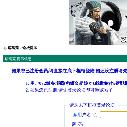
诸葛亮
» 论坛提示
诸葛亮 提示信息
如果您已注册会员,请直接在底下框框登陆,如还没注册请
用户
072鏈�;銆愬悆鑲夊枬姹ゃ€戯紕鈶у悎锛
如果您已注册,请先登录论坛即可游览帖子
请从以下框框登录论坛
用户名
密 码