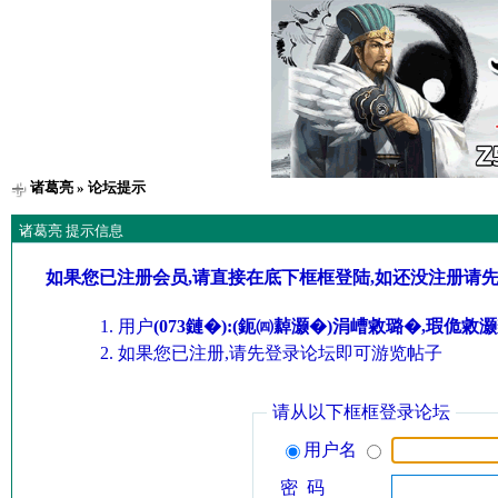
诸葛亮
» 论坛提示
诸葛亮 提示信息
如果您已注册会员,请直接在底下框框登陆,如还没注册请
用户
(073鏈�):(鈪㈣繛灏�)涓嶆敹璐�,瑕佹
如果您已注册,请先登录论坛即可游览帖子
请从以下框框登录论坛
用户名
密 码