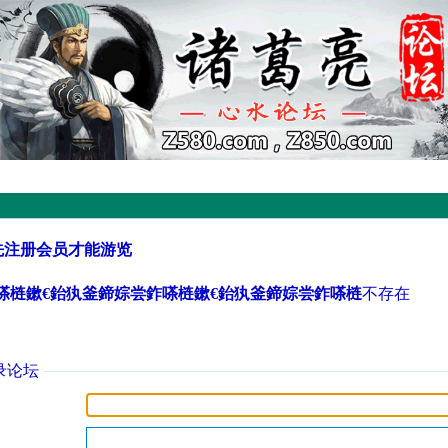
先注册会员才能游览
鈼嗏梿鏉€鈶犱釜鍗婃尝鈼嗏梿鏉€鈶犱釜鍗婃尝鈼嗏梿
不存在
录论坛