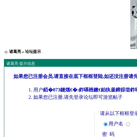
诸葛亮
» 论坛提示
诸葛亮 提示信息
如果您已注册会员,请直接在底下框框登陆,如还没注册请
用户
銆�073鏈熴€�:鈼嗏梿鏉€鈶犱釜鍗婃尝
如果您已注册,请先登录论坛即可游览帖子
请从以下框框登
用户名
密 码