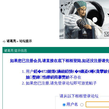
诸葛亮
» 论坛提示
诸葛亮 提示信息
如果您已注册会员,请直接在底下框框登陆,如还没注册请
用户
銆�072鏈熴€嬶細銆愩€�9鑲栥€嶃€戔攣
妯壂鍏悎鐣岄粦搴勶紒
不存在
如果您已注册,请先登录论坛即可游览帖子
请从以下框框登录论坛
用户名