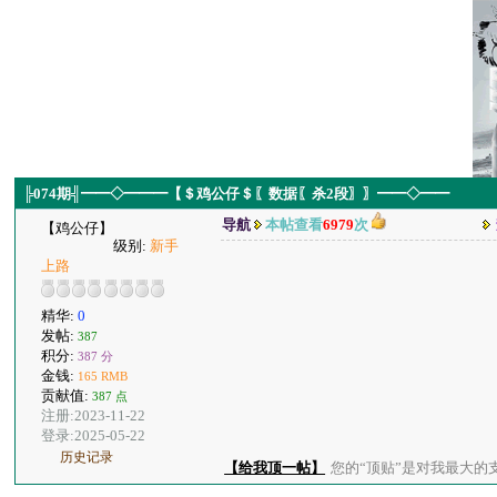
╠074期╣━━◇━━━【＄鸡公仔＄〖数据〖杀2段〗〗━━◇━━
导航
本帖查看
6979
次
【鸡公仔】
级别:
新手
上路
精华:
0
发帖:
387
积分:
387 分
金钱:
165 RMB
贡献值:
387 点
注册:2023-11-22
登录:2025-05-22
历史记录
【给我顶一帖】
您的“顶贴”是对我最大的支持