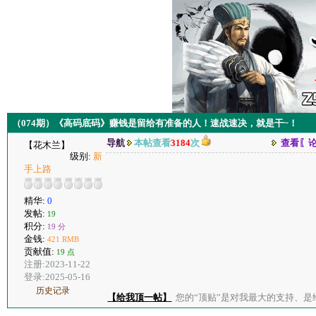
（074期）《高码底码》赚钱是留给有准备的人！速战速决，就是干~！
导航
本帖查看
3184
次
查看〖
【花木兰】
级别:
新
手上路
精华:
0
发帖:
19
积分:
19 分
金钱:
421 RMB
贡献值:
19 点
注册:2023-11-22
登录:2025-05-16
历史记录
【给我顶一帖】
您的“顶贴”是对我最大的支持、是给了我