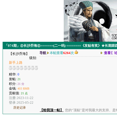
「074期」㊣长沙乔海㊣=======(二一码) ========《发贴有奖》★长期跟
导航
本帖查看
6264
次
查看〖
【长沙乔海】
级别:
新手上路
精华:
0
发帖:
21
积分:
21 分
金钱:
403 RMB
贡献值:
21 点
注册:2023-11-22
登录:2025-05-22
历史记录
【给我顶一帖】
您的“顶贴”是对我最大的支持、是给了我