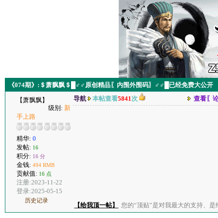
《074期》:＄萧飘飘＄█♂♂原创精品〖内围外围码〗♂♂█已经免费大公开
导航
本帖查看
5841
次
查看〖
【萧飘飘】
级别:
新
手上路
精华:
0
发帖:
16
积分:
16 分
金钱:
494 RMB
贡献值:
16 点
注册:2023-11-22
登录:2025-05-15
历史记录
【给我顶一帖】
您的“顶贴”是对我最大的支持、是给了我