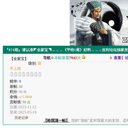
『074期』请认准◤全家宝◥→→→《平特1尾》好料→→→吉利论坛独家
导航
本帖查看
7942
次
查看〖
【全家宝】
级别:
新
手上路
精华:
0
发帖:
92
积分:
92 分
金钱:
475 RMB
贡献值:
92 点
注册:2023-11-22
登录:2025-05-19
历史记录
【给我顶一帖】
您的“顶贴”是对我最大的支持、是给了我