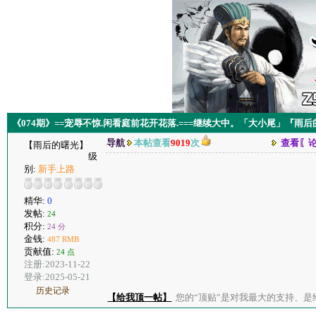
《074期》==宠辱不惊.闲看庭前花开花落.===继续大中。「大小尾」『雨
导航
本帖查看
9019
次
查看〖
【雨后的曙光】
级
别:
新手上路
精华:
0
发帖:
24
积分:
24 分
金钱:
487 RMB
贡献值:
24 点
注册:2023-11-22
登录:2025-05-21
历史记录
【给我顶一帖】
您的“顶贴”是对我最大的支持、是给了我