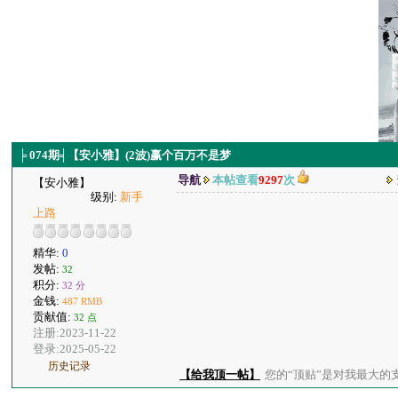
╞ 074期╡【安小雅】(2波)赢个百万不是梦
导航
本帖查看
9297
次
【安小雅】
级别:
新手
上路
精华:
0
发帖:
32
积分:
32 分
金钱:
487 RMB
贡献值:
32 点
注册:2023-11-22
登录:2025-05-22
历史记录
【给我顶一帖】
您的“顶贴”是对我最大的支持