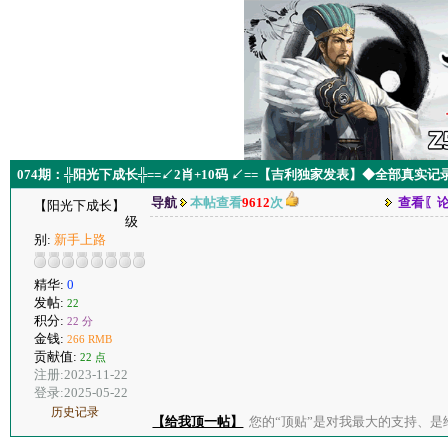
074期：╬阳光下成长╬==↙2肖+10码 ↙==【吉利独家发表】◆全部真实记
导航
本帖查看
9612
次
查看〖
【阳光下成长】
级
别:
新手上路
精华:
0
发帖:
22
积分:
22 分
金钱:
266 RMB
贡献值:
22 点
注册:2023-11-22
登录:2025-05-22
历史记录
【给我顶一帖】
您的“顶贴”是对我最大的支持、是给了我