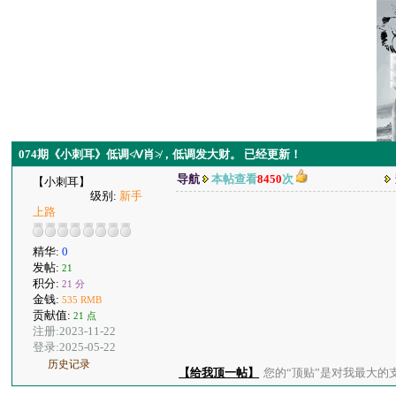
074期《小刺耳》低调≮Ⅴ肖≯，低调发大财。 已经更新！
导航
本帖查看
8450
次
【小刺耳】
级别:
新手
上路
精华:
0
发帖:
21
积分:
21 分
金钱:
535 RMB
贡献值:
21 点
注册:2023-11-22
登录:2025-05-22
历史记录
【给我顶一帖】
您的“顶贴”是对我最大的支持