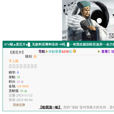
074期,●卖芯片●█_无敌料至尊料④肖+9码_█~~有我在就别轻言放弃~~全力
导航
本帖查看
4259
次
查看〖
【卖芯片】
级别:
新
手上路
精华:
0
发帖:
25
积分:
25 分
金钱:
438 RMB
贡献值:
25 点
注册:2023-11-22
登录:2025-06-04
历史记录
【给我顶一帖】
您的“顶贴”是对我最大的支持、是给了我