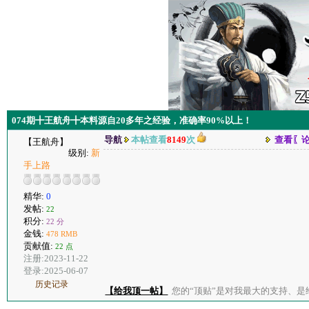
074期╋王航舟╋本料源自20多年之经验，准确率90%以上！
导航
本帖查看
8149
次
查看〖
【王航舟】
级别:
新
手上路
精华:
0
发帖:
22
积分:
22 分
金钱:
478 RMB
贡献值:
22 点
注册:2023-11-22
登录:2025-06-07
历史记录
【给我顶一帖】
您的“顶贴”是对我最大的支持、是给了我